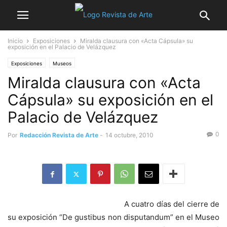
Inicio
Exposiciones
Miralda clausura con «Acta Cápsula» su
exposición en el Palacio de Velázquez
Exposiciones
Museos
Miralda clausura con «Acta
Cápsula» su exposición en el
Palacio de Velázquez
0
Por
Redacción Revista de Arte
-
14 octubre, 2010
A cuatro días del cierre de
su exposición “De gustibus non disputandum” en el Museo