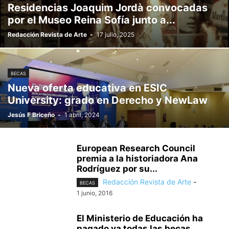
Residencias Joaquim Jordà convocadas
por el Museo Reina Sofía junto a...
Redacción Revista de Arte
-
17 julio, 2025
BECAS
Nueva oferta educativa en ESIC
University: grado en Derecho y NewLaw
Jesús F Briceño
-
1 abril, 2024
European Research Council
premia a la historiadora Ana
Rodríguez por su...
Redacción Revista de Arte
-
BECAS
1 junio, 2016
El Ministerio de Educación ha
pagado ya todas las becas