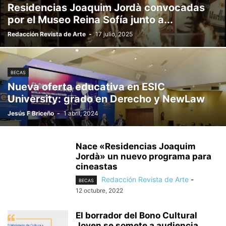
Residencias Joaquim Jordà convocadas
por el Museo Reina Sofía junto a...
Redacción Revista de Arte
-
17 julio, 2025
BECAS
Nueva oferta educativa en ESIC
University: grado en Derecho y NewLaw
Jesús F Briceño
-
1 abril, 2024
Nace «Residencias Joaquim
Jordà» un nuevo programa para
cineastas
Redacción Revista de Arte
-
BECAS
12 octubre, 2022
El borrador del Bono Cultural
Joven se somete a audiencia