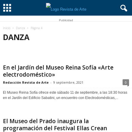
Publicidad
Inicio
Danza
Página 4
DANZA
ARQUITECTURA
BECAS
BIBLIOTECAS
BIOGRAFÍAS
CIENCIA
CINE
CONCURSOS Y PREMIOS
CURSOS Y SEMINARIOS
DANZA
DÍA INTERNACIONAL DE LOS MUSEOS
DISEÑO
En el Jardín del Museo Reina Sofía «Arte
ESCULTURA
FERIAS
FOTOGRAFÍA
LA NOCHE DE LOS MUSEOS
LA NOCHE EN BLANCO
MODA
MÚSICA
NAVIDAD
electrodoméstico»
NO SÓLO ARTE
PATRIMONIO
SEMANA DE LA ARQUITECTURA
Redacción Revista de Arte
-
9 septiembre, 2021
0
SEMANA DE LA CIENCIA
TALLERES
TEATRO
VERANO
VIDEOJUEGOS
El Museo Reina Sofía ofrece este sábado 11 de septiembre, a las 18:30 horas
en el Jardín del Edificio Sabatini, un encuentro con Electrodomésticas,...
El Museo del Prado inaugura la
programación del Festival Ellas Crean