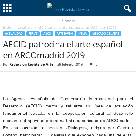
Publicidad
Inicio
Actualidad
AECID patrocina el arte español en ARCOmadrid 2019
ACTUALIDAD
FERIAS
ARCO
ARTE JOVEN
IFEMA
MERCADO DEL ARTE
AECID patrocina el arte español
en ARCOmadrid 2019
Por
Redacción Revista de Arte
-
28 febrero, 2019
0
La Agencia Española de Cooperación Internacional para el
Desarrollo (AECID) marca y refuerza su línea de actuación
fundamental basada en la cooperación cultural al desarrollo
mediante el apoyo al programa Latinoamericano de ARCOmadrid.
En esta ocasión, la sección «Diálogos», dirigida por Catalina
Lozano, participarán 13 galerías que exponen, cada una de ellas,