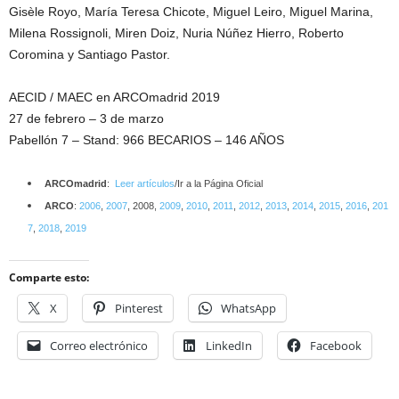
Gisèle Royo, María Teresa Chicote, Miguel Leiro, Miguel Marina,
Milena Rossignoli, Miren Doiz, Nuria Núñez Hierro, Roberto
Coromina y Santiago Pastor.
AECID / MAEC en ARCOmadrid 2019
27 de febrero – 3 de marzo
Pabellón 7 – Stand: 966 BECARIOS – 146 AÑOS
ARCOmadrid
:
Leer artículos
/Ir a la Página Oficial
ARCO
:
2006
,
2007
, 2008,
2009
,
2010
,
2011
,
2012
,
2013
,
2014
,
2015
,
2016
,
201
7
,
2018
,
2019
Comparte esto:
X
Pinterest
WhatsApp
Correo electrónico
LinkedIn
Facebook