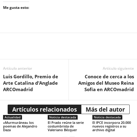
Me gusta esto:
Artículo anterior
Artículo siguiente
Luis Gordillo, Premio de
Conoce de cerca a los
Arte Catalina d’Anglade
Amigos del Museo Reina
ARCOmadrid
Sofía en ARCOmadrid
Artículos relacionados
Más del autor
Actualidad
Noticia destacada
Noticia destacada
«Murmuránea» los
El Prado reúne la serie
El IPCE incorpora 20.000
poemas de Alejandro
costumbrista de
nuevos registros a su
Daza
Valeriano Bécquer
archivo digital