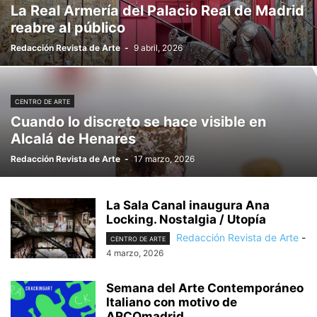
La Real Armería del Palacio Real de Madrid
reabre al público
Redacción Revista de Arte
-
9 abril, 2026
CENTRO DE ARTE
Cuando lo discreto se hace visible en
Alcalá de Henares
Redacción Revista de Arte
-
17 marzo, 2026
La Sala Canal inaugura Ana
Locking. Nostalgia / Utopía
Redacción Revista de Arte
-
CENTRO DE ARTE
4 marzo, 2026
Semana del Arte Contemporáneo
Italiano con motivo de
ARCOmadrid